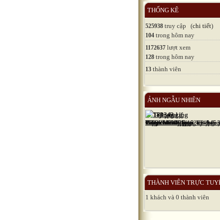
THỐNG KÊ
truy cập (
chi tiết
)
525938
trong hôm nay
104
lượt xem
1172637
trong hôm nay
128
thành viên
13
ẢNH NGẪU NHIÊN
THÀNH VIÊN TRỰC TUY
1 khách và 0 thành viên