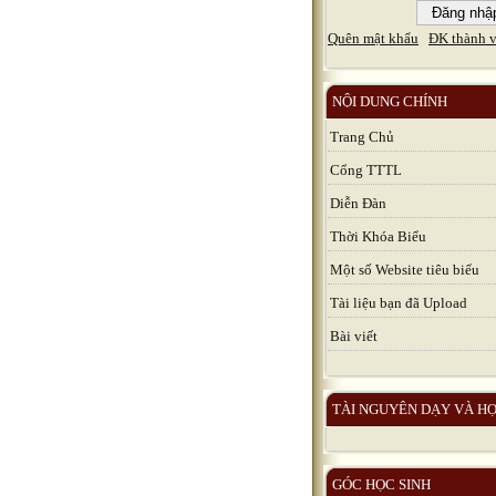
Quên mật khẩu
ĐK thành v
NỘI DUNG CHÍNH
Trang Chủ
Cổng TTTL
Diễn Đàn
Thời Khóa Biểu
Một số Website tiêu biểu
Tài liệu bạn đã Upload
Bài viết
TÀI NGUYÊN DẠY VÀ H
GÓC HỌC SINH