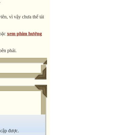
.
ên, vì vậy chưa thể tải
oặc
xem phim hướng
bên phải.
 cập được.