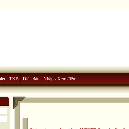
let
TKB
Diễn đàn
Nhập - Xem điểm