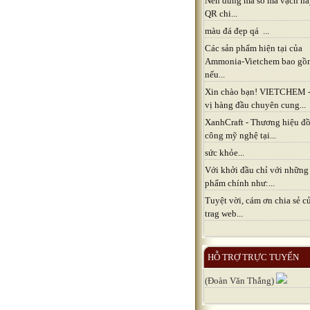
Nên dùng mã số mã vạch h
QR chi...
màu đá đẹp qá ...
Các sản phẩm hiện tại của
Ammonia-Vietchem bao gồ
nếu...
Xin chào bạn! VIETCHEM 
vị hàng đầu chuyên cung...
XanhCraft - Thương hiệu đồ
công mỹ nghệ tại...
sức khỏe...
Với khởi đầu chỉ với những
phẩm chính như:...
Tuyệt vời, cám ơn chia sẻ c
trag web...
HỖ TRỢ TRỰC TUYẾN
(Đoàn Văn Thắng)