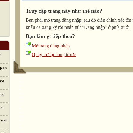
Truy cập trang này như thế nào?
Bạn phải mở trang đăng nhập, sau đó điền chính xác tên 
khẩu đã đăng ký rồi nhấn nút "Đăng nhập" ở phía dưới.
Bạn làm gì tiếp theo?
Mở trang đăng nhập
Quay trở lại trang trước
i
áp an
môi
ng
 có
à một