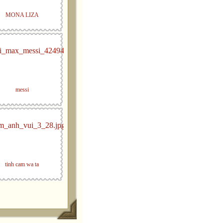
MONA LIZA
messi
tinh cam wa ta