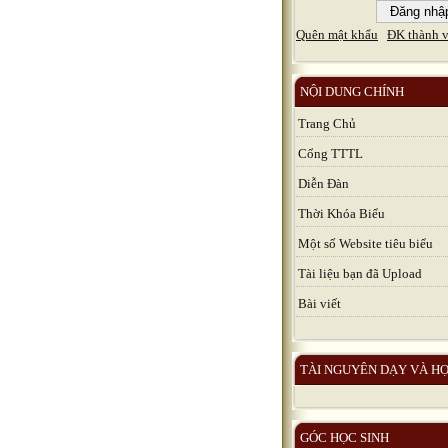
Quên mật khẩu
ĐK thành v
NỘI DUNG CHÍNH
Trang Chủ
Cổng TTTL
Diễn Đàn
Thời Khóa Biểu
Một số Website tiêu biểu
Tài liệu bạn đã Upload
Bài viết
TÀI NGUYÊN DẠY VÀ H
GÓC HỌC SINH