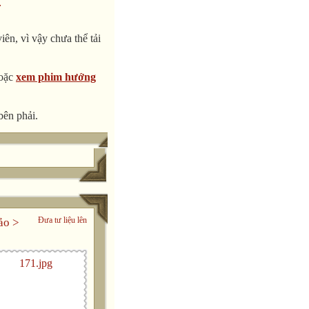
.
ên, vì vậy chưa thể tải
oặc
xem phim hướng
bên phải.
Đưa tư liệu lên
ảo
>