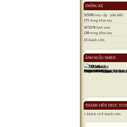
THỐNG KÊ
truy cập (
chi tiết
)
525595
trong hôm nay
171
lượt xem
1172176
trong hôm nay
220
thành viên
13
ẢNH NGẪU NHIÊN
THÀNH VIÊN TRỰC TUY
1 khách và 0 thành viên