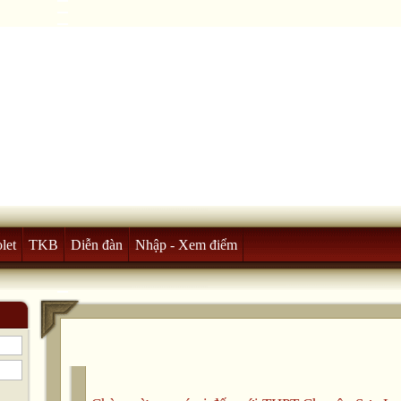
let
TKB
Diễn đàn
Nhập - Xem điểm