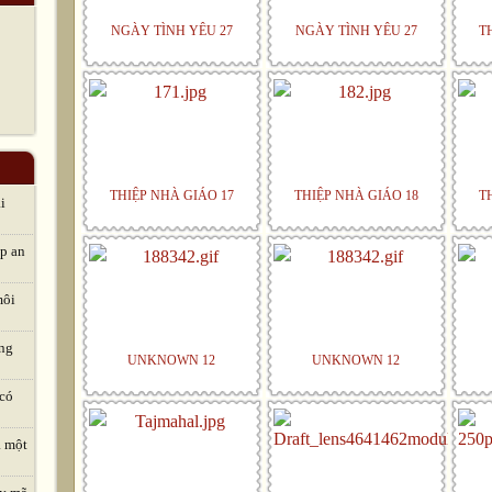
NGÀY TÌNH YÊU 27
NGÀY TÌNH YÊU 27
T
THIỆP NHÀ GIÁO 17
THIỆP NHÀ GIÁO 18
T
i
áp an
môi
ng
UNKNOWN 12
UNKNOWN 12
 có
à một