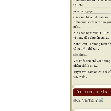
Nên dùng mã số mã vạch h
QR chi...
màu đá đẹp qá ...
Các sản phẩm hiện tại của
Ammonia-Vietchem bao gồ
nếu...
Xin chào bạn! VIETCHEM 
vị hàng đầu chuyên cung...
XanhCraft - Thương hiệu đồ
công mỹ nghệ tại...
sức khỏe...
Với khởi đầu chỉ với những
phẩm chính như:...
Tuyệt vời, cám ơn chia sẻ c
trag web...
HỖ TRỢ TRỰC TUYẾN
(Đoàn Văn Thắng)