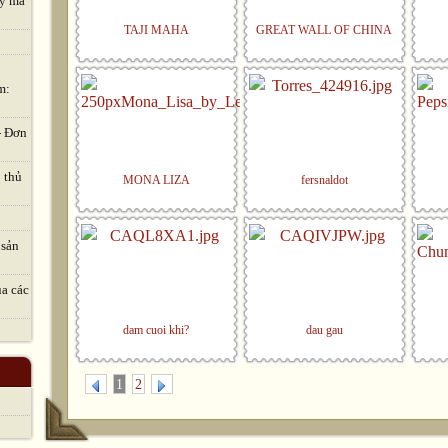
ay mã
TAJI MAHA
GREAT WALL OF CHINA
m:
- Đơn
 thủ
MONA LIZA
fersnaldot
 sản
ủa các
dam cuoi khi?
dau gau
1
2