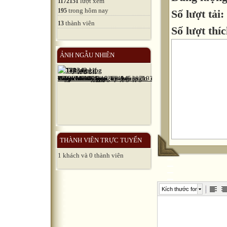
lượt xem
1172151
trong hôm nay
195
Số lượt tải:
thành viên
13
Số lượt thíc
ẢNH NGẪU NHIÊN
THÀNH VIÊN TRỰC TUYẾN
1 khách và 0 thành viên
Kích thước font