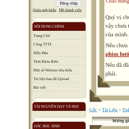
Chào mừng 
Quên mật khẩu
ĐK thành viên
Quý vị ch
vậy chưa 
NỘI DUNG CHÍNH
của mình.
Trang Chủ
Nếu chưa 
Cổng TTTL
phim hướ
Diễn Đàn
Thời Khóa Biểu
Nếu đã đă
Một số Website tiêu biểu
phải.
Tài liệu bạn đã Upload
Bài viết
TÀI NGUYÊN DẠY VÀ HỌC
Gốc
>
Tài Liệu
>
Toá
lượng gi
GÓC HỌC SINH