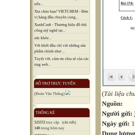
nếu...
Xin chào bạn! VIETCHEM - Đơn
vị hàng đầu chuyên cung...
XanhCraft - Thương hiệu đồ thủ
công mỹ nghệ tại...
sức khỏe...
Với khởi đầu chỉ với những sản
phẩm chính như:...
Tuyệt vời, cám ơn chia sẻ của các
trag web...
HỖ TRỢ TRỰC TUYẾN
(
Tài liệu c
(Đoàn Văn Thắng)
Nguồn:
Người gửi:
THỐNG KÊ
Ngày gửi:
1
truy cập (
chi tiết
)
525572
trong hôm nay
148
Dung lượn