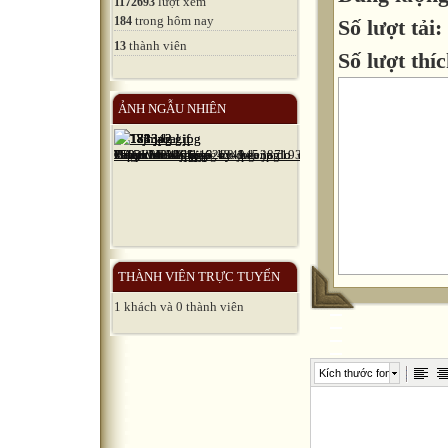
lượt xem
1172693
trong hôm nay
184
Số lượt tải:
thành viên
13
Số lượt thíc
ẢNH NGẪU NHIÊN
THÀNH VIÊN TRỰC TUYẾN
1 khách và 0 thành viên
Kích thước font