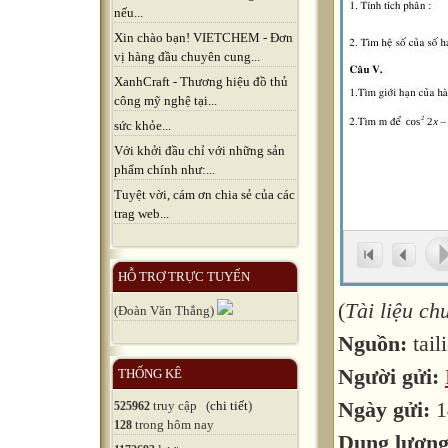
nếu...
Xin chào bạn! VIETCHEM - Đơn
vị hàng đầu chuyên cung...
XanhCraft - Thương hiệu đồ thủ
công mỹ nghệ tại...
sức khỏe...
Với khởi đầu chỉ với những sản
phẩm chính như:...
Tuyệt vời, cám ơn chia sẻ của các
trag web...
HỖ TRỢ TRỰC TUYẾN
(
Tài liệu c
(Đoàn Văn Thắng)
Nguồn:
tail
Người gửi:
THỐNG KÊ
Ngày gửi:
1
truy cập (
chi tiết
)
525962
trong hôm nay
128
Dung lượn