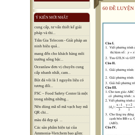
60 ĐỀ LUYỆN 
Ý KIẾN MỚI NHẤT
cung cấp, tư vấn thiết kế giải
pháp và thi...
Trần Gia Telecom - Giải pháp an
ninh hiệu quả...
mang đến cho khách hàng môi
trường sống bậc...
Oceanlaw đơn vị chuyên cung
cấp nhanh nhất, cam...
Bột đá vôi là 1 nguyên liệu có
tương đối...
FSC – Food Safety Center là một
trong những những...
Nên dùng mã số mã vạch hay mã
QR chi...
màu đá đẹp qá ...
Các sản phẩm hiện tại của
Ammonia-Vietchem bao gồm: