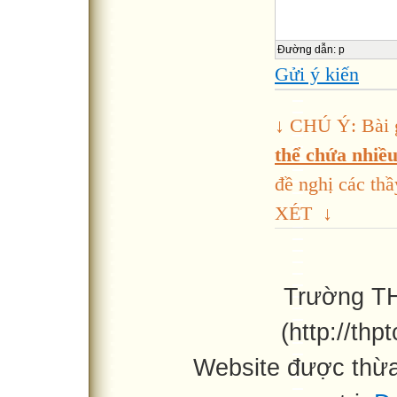
Đường dẫn
:
p
Gửi ý kiến
↓ CHÚ Ý: Bài 
thể chứa nhiều 
đề nghị các 
XÉT ↓
Trường T
(http://th
Website được thừ