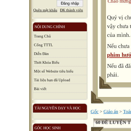
Chào mừng 
Quên mật khẩu
ĐK thành viên
Quý vị ch
vậy chưa 
NỘI DUNG CHÍNH
của mình.
Trang Chủ
Nếu chưa 
Cổng TTTL
phim hướ
Diễn Đàn
Thời Khóa Biểu
Nếu đã đă
Một số Website tiêu biểu
phải.
Tài liệu bạn đã Upload
Bài viết
TÀI NGUYÊN DẠY VÀ HỌC
Gốc
>
Giáo án
>
Toá
60 ĐỀ LUYỆN TH
GÓC HỌC SINH