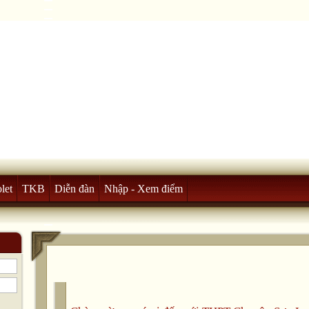
let
TKB
Diễn đàn
Nhập - Xem điểm