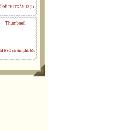
Ộ ĐỀ THI TOÁN 12 (1)
thi HSG các tỉnh phía bắc