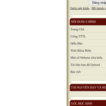
Quên mật khẩu
ĐK thành v
NỘI DUNG CHÍNH
Trang Chủ
Cổng TTTL
Diễn Đàn
Thời Khóa Biểu
Một số Website tiêu biểu
Tài liệu bạn đã Upload
Bài viết
TÀI NGUYÊN DẠY VÀ H
GÓC HỌC SINH