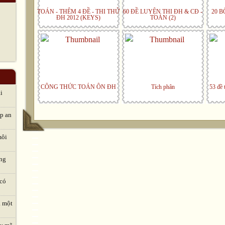
TOÁN - THÊM 4 ĐỀ - THI THỬ
60 ĐỀ LUYỆN THI ĐH & CĐ -
20 B
ĐH 2012 (KEYS)
TOÁN (2)
CÔNG THỨC TOÁN ÔN ĐH
Tích phân
53 đề 
i
áp an
môi
ng
 có
à một