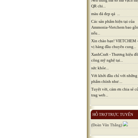
Nên dùng mã số mã vạch h
QR chi...
màu đá đẹp qá ...
Các sản phẩm hiện tại của
Ammonia-Vietchem bao gồ
nếu...
Xin chào bạn! VIETCHEM 
vị hàng đầu chuyên cung...
XanhCraft - Thương hiệu đồ
công mỹ nghệ tại...
sức khỏe...
Với khởi đầu chỉ với những
phẩm chính như:...
Tuyệt vời, cám ơn chia sẻ c
trag web...
HỖ TRỢ TRỰC TUYẾN
(Đoàn Văn Thắng)