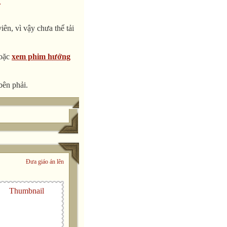
.
ên, vì vậy chưa thể tải
oặc
xem phim hướng
bên phải.
Đưa giáo án lên